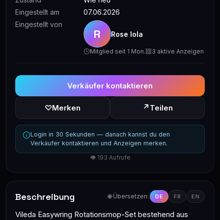
Eingestellt am
07.06.2026
Eingestellt von
R
Rose lola
Mitglied seit 1 Mon.
3 aktive Anzeigen
Verkäufer kontaktieren
↗
♡
Merken
Teilen
Login in 30 Sekunden — danach kannst du den
Verkäufer kontaktieren und Anzeigen merken.
👁 193 Aufrufe
Beschreibung
🌐 Übersetzen:
DE
FR
EN
Vileda Easywring Rotationsmop-Set bestehend aus