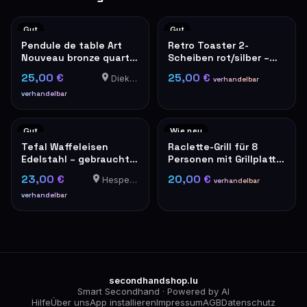
Gut
Gut
Pendule de table Art
Retro Toaster 2-
Nouveau bronze quartz
Scheiben rot/silber –
roses décoratives
De'Longhi Stil
25,00 €
25,00 €
Diekirch
verhandelbar
verhandelbar
Gut
Wie neu
Tefal Waffeleisen
Raclette-Grill für 8
Edelstahl – gebraucht,
Personen mit Grillplatte,
guter Zustand
schwarz
23,00 €
20,00 €
Hesperange
verhandelbar
verhandelbar
secondhandshop.lu
Smart Secondhand · Powered by AI
Hilfe
Über uns
App installieren
Impressum
AGB
Datenschutz