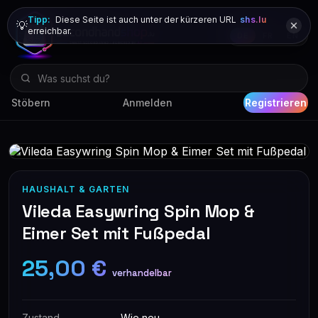
Tipp:
Diese Seite ist auch unter der kürzeren URL
shs.lu
💡
erreichbar.
DE
FR
EN
Stöbern
Anmelden
Registrieren
HAUSHALT & GARTEN
Vileda Easywring Spin Mop &
Eimer Set mit Fußpedal
25,00 €
verhandelbar
Zustand
Wie neu