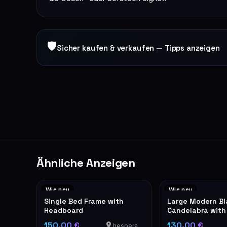
🛡
Sicher kaufen & verkaufen — Tipps anzeigen
Ähnliche Anzeigen
Wie neu
Wie neu
Single Bed Frame with
Large Modern Bl
Headboard
Candelabra with
Pillar Candles
150,00 €
130,00 €
hesperange