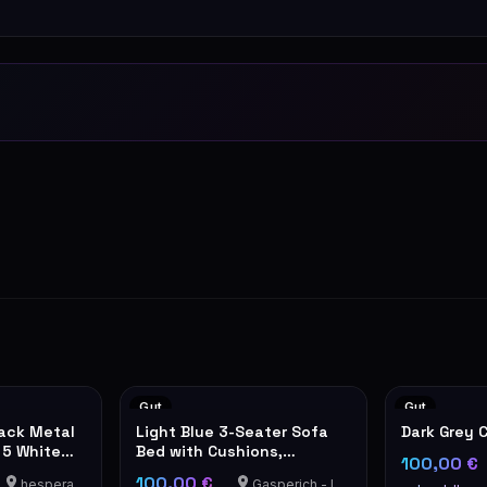
Gut
Gut
ack Metal
Light Blue 3-Seater Sofa
Dark Grey 
 5 White
Bed with Cushions,
100,00 €
convertible to a bed, Ikea
100,00 €
hesperange
Gasperich - Luxembourg