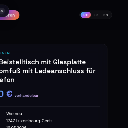
strieren
DE
FR
EN
HNEN
eistelltisch mit Glasplatte
omfuß mit Ladeanschluss für
lefon
0 €
verhandelbar
Wie neu
1747 Luxembourg-Cents
16.05.2026