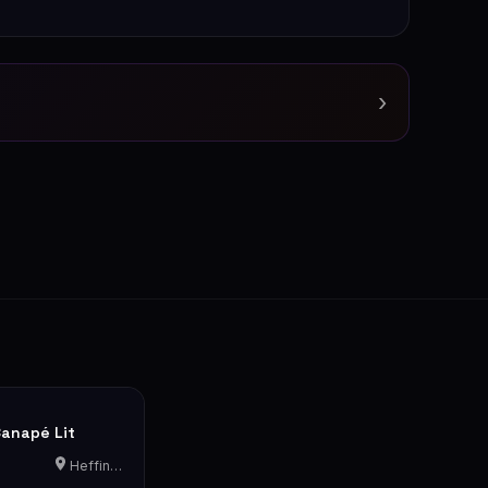
›
Canapé Lit
Heffingen