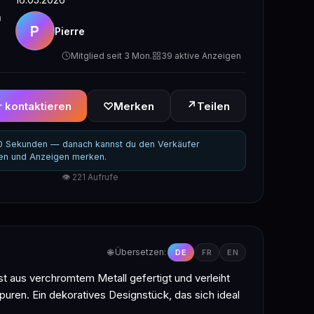
n
P
Pierre
Mitglied seit 3 Mon.
39 aktive Anzeigen
↗
 kontaktieren
♡
Merken
Teilen
30 Sekunden — danach kannst du den Verkäufer
ren und Anzeigen merken.
👁 221 Aufrufe
🌐 Übersetzen:
DE
FR
EN
t aus verchromtem Metall gefertigt und verleiht
puren. Ein dekoratives Designstück, das sich ideal