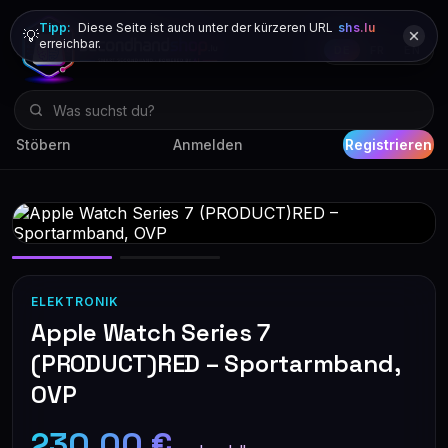
Tipp:
Diese Seite ist auch unter der kürzeren URL
shs.lu
💡
erreichbar.
DE
FR
EN
Stöbern
Anmelden
Registrieren
ELEKTRONIK
Apple Watch Series 7
(PRODUCT)RED – Sportarmband,
OVP
230,00 €