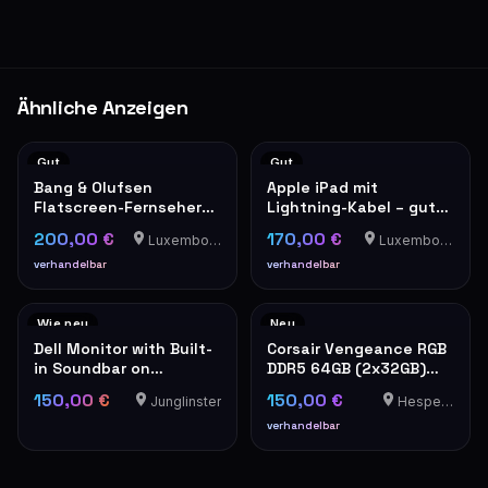
Ähnliche Anzeigen
Gut
Gut
Bang & Olufsen
Apple iPad mit
Flatscreen-Fernseher
Lightning-Kabel – guter
mit rotem Lautsprecher
Zustand
200,00 €
170,00 €
Luxembourg-Cents
Luxembourg-Cents
verhandelbar
verhandelbar
Wie neu
Neu
Dell Monitor with Built-
Corsair Vengeance RGB
in Soundbar on
DDR5 64GB (2x32GB)
Adjustable Stand
6400MHz RAM
150,00 €
150,00 €
Junglinster
Hesperange
verhandelbar