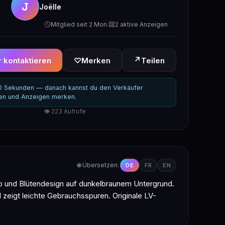
J
Joëlle
Mitglied seit 2 Mon.
2 aktive Anzeigen
↗
 kontaktieren
♡
Merken
Teilen
30 Sekunden — danach kannst du den Verkäufer
ren und Anzeigen merken.
👁 223 Aufrufe
🌐 Übersetzen:
DE
FR
EN
 und Blütendesign auf dunkelbraunem Untergrund.
eigt leichte Gebrauchsspuren. Originale LV-