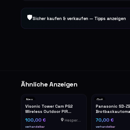
🛡
Sicher kaufen & verkaufen — Tipps anzeigen
Ähnliche Anzeigen
Neu
Gut
Visonic Tower Cam PG2
Panasonic SD-Z
Wireless Outdoor PIR
Brotbackautom
Motion Detector
Edelstahl
100,00 €
70,00 €
Hesperange
verhandelbar
verhandelbar