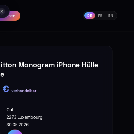
strieren
DE
FR
EN
uitton Monogram iPhone Hülle
se
0 €
verhandelbar
Gut
2273 Luxembourg
30.05.2026
n