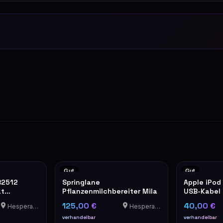
Gut
Gut
B2512
Springlane
Apple iPod
at
Pflanzenmilchbereiter Mila
USB-Kabel
Ledertasc
125,00 €
40,00 €
Hesperange
Hesperange
verhandelbar
verhandelbar