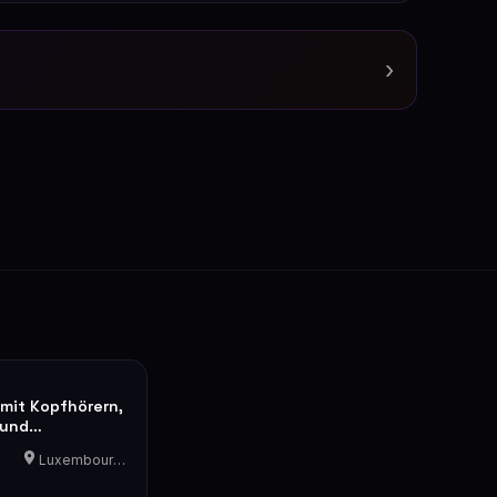
›
 mit Kopfhörern,
 und
he
Luxembourg-Cents