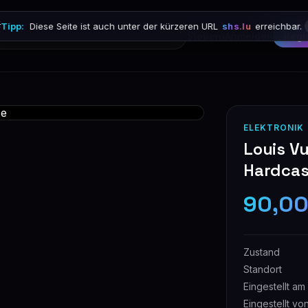

Tipp:
Diese Seite ist auch unter der kürzeren URL
shs.lu
erreichbar.
Stöbern
Anmelden
Regi
ELEKTRONIK
Louis V
Hardca
90,0
Zustand
Standort
Eingestellt am
Eingestellt vo