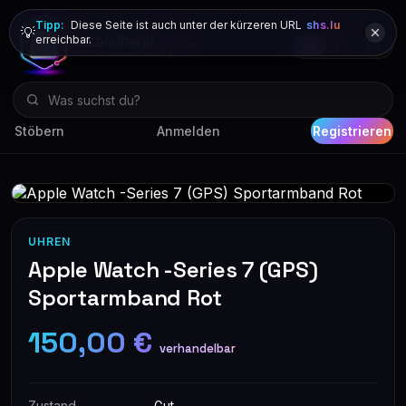
Tipp:
Diese Seite ist auch unter der kürzeren URL
shs.lu
💡
erreichbar.
DE
FR
EN
Stöbern
Anmelden
Registrieren
UHREN
Apple Watch -Series 7 (GPS)
Sportarmband Rot
150,00 €
verhandelbar
Zustand
Gut