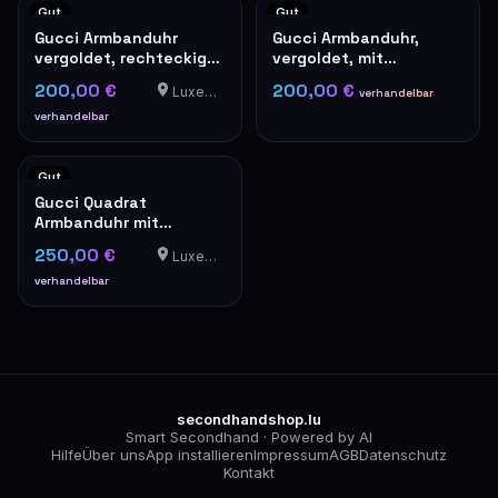
Gut
Gut
Gucci Armbanduhr
Gucci Armbanduhr,
vergoldet, rechteckiges
vergoldet, mit
Modell
römischen Ziffern
200,00 €
200,00 €
Luxemburg
verhandelbar
verhandelbar
Gut
Gucci Quadrat
Armbanduhr mit
Stahlarmband
250,00 €
Luxemburg
verhandelbar
secondhandshop.lu
Smart Secondhand · Powered by AI
Hilfe
Über uns
App installieren
Impressum
AGB
Datenschutz
Kontakt