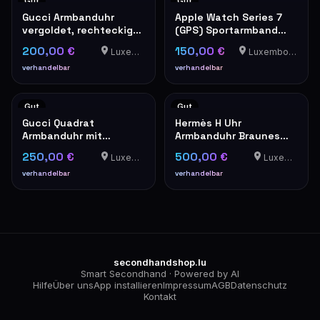
Gut
Gut
Gucci Armbanduhr
Apple Watch Series 7
vergoldet, rechteckiges
(GPS) Sportarmband
Modell
Rot
200,00 €
150,00 €
Luxemburg
Luxembourg-Cents
verhandelbar
verhandelbar
Gut
Gut
Gucci Quadrat
Hermès H Uhr
Armbanduhr mit
Armbanduhr Braunes
Stahlarmband
Lederband
250,00 €
500,00 €
Luxemburg
Luxemburg
verhandelbar
verhandelbar
secondhandshop.lu
Smart Secondhand · Powered by AI
Hilfe
Über uns
App installieren
Impressum
AGB
Datenschutz
Kontakt