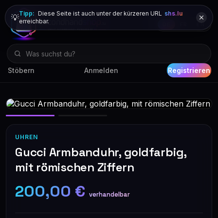
Tipp:
Diese Seite ist auch unter der kürzeren URL
shs.lu
💡
erreichbar.
DE
FR
EN
Stöbern
Anmelden
Registrieren
UHREN
Gucci Armbanduhr, goldfarbig,
mit römischen Ziffern
200,00 €
verhandelbar