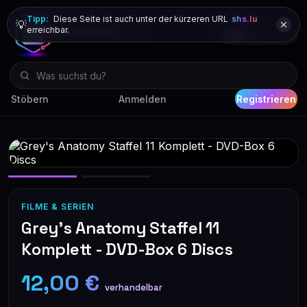
Tipp:
Diese Seite ist auch unter der kürzeren URL
shs.lu
💡
erreichbar.
DE
FR
EN
Stöbern
Anmelden
Registrieren
FILME & SERIEN
Grey's Anatomy Staffel 11
Komplett - DVD-Box 6 Discs
12,00 €
verhandelbar