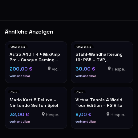
Ähnliche Anzeigen
Wie neu
Wie neu
Astro A40 TR + MixAmp
Stahl-Wandhalterung
Pro - Casque Gaming
für PS5 – OVP,
PS5/PS4/PC
neuwertig
200,00 €
30,00 €
Vichten
Hesperange
verhandelbar
verhandelbar
Gut
Gut
Mario Kart 8 Deluxe –
Virtua Tennis 4 World
Nintendo Switch Spiel
Tour Edition – PS Vita
32,00 €
9,00 €
Hesperange
Hesperange
verhandelbar
verhandelbar