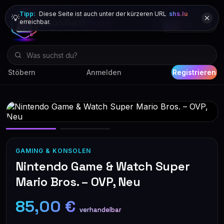
Tipp:
Diese Seite ist auch unter der kürzeren URL
shs.lu
💡
erreichbar.
DE
FR
EN
Stöbern
Anmelden
Registrieren
GAMING & KONSOLEN
Nintendo Game & Watch Super
Mario Bros. – OVP, Neu
85,00 €
verhandelbar