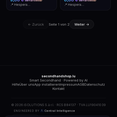
verhandelbar
verhandelbar
📍 Hesperange
📍 Hesperange
← Zurück
Seite 1 von 2
Weiter →
secondhandshop.lu
Smart Secondhand · Powered by AI
Hilfe
Über uns
App installieren
Impressum
AGB
Datenschutz
Kontakt
© 2026 iSOLUTIONS S.à r.l. · RCS B84137 · TVA LU19041039
Central Intelligence
ENGINEERED BY