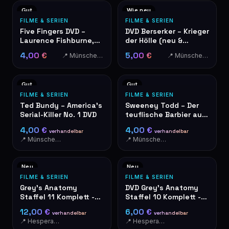
Gut
Wie neu
FILME & SERIEN
FILME & SERIEN
Five Fingers DVD –
DVD Berserker – Krieger
Laurence Fishburne,
der Hölle (neu &
Ryan Phillippe
originalverpackt)
4,00 €
5,00 €
📍 Münschecker
📍 Münschecker
Gut
Gut
FILME & SERIEN
FILME & SERIEN
Ted Bundy – America's
Sweeney Todd – Der
Serial-Killer No. 1 DVD
teuflische Barbier aus
der Fleet Street DVD
4,00 €
4,00 €
verhandelbar
verhandelbar
📍 Münschecker
📍 Münschecker
Neu
Neu
FILME & SERIEN
FILME & SERIEN
Grey's Anatomy
DVD Grey's Anatomy
Staffel 11 Komplett -
Staffel 10 Komplett -
DVD-Box 6 Discs
Live For The Moments
12,00 €
6,00 €
verhandelbar
verhandelbar
📍 Hesperange
📍 Hesperange