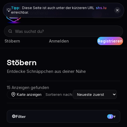
Tipp:
Diese Seite ist auch unter der kürzeren URL
shs.lu
💡
erreichbar.
DE
FR
EN
Stöbern
Anmelden
Registrieren
Stöbern
Entdecke Schnäppchen aus deiner Nähe
15 Anzeigen gefunden
Sortieren nach:
Karte anzeigen
⚙
Filter
▾
1