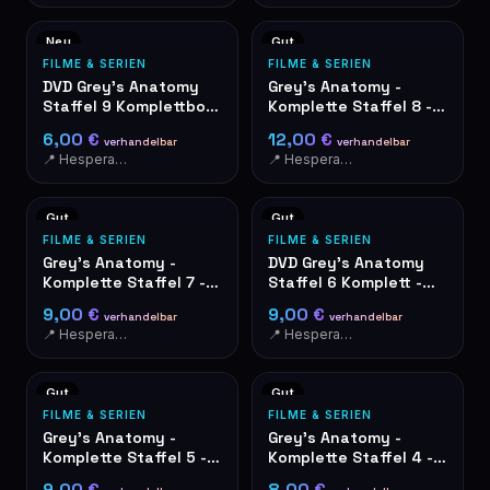
Neu
Gut
FILME & SERIEN
FILME & SERIEN
DVD Grey's Anatomy
Grey's Anatomy -
Staffel 9 Komplettbox
Komplette Staffel 8 -
- Wie neu
DVD-Box 6 Discs
6,00 €
12,00 €
verhandelbar
verhandelbar
📍 Hesperange
📍 Hesperange
Gut
Gut
FILME & SERIEN
FILME & SERIEN
Grey's Anatomy -
DVD Grey's Anatomy
Komplette Staffel 7 -
Staffel 6 Komplett -
DVD-Box
Box-Set 6 Discs
9,00 €
9,00 €
verhandelbar
verhandelbar
📍 Hesperange
📍 Hesperange
Gut
Gut
FILME & SERIEN
FILME & SERIEN
Grey's Anatomy -
Grey's Anatomy -
Komplette Staffel 5 -
Komplette Staffel 4 -
DVD-Box 7 Discs
DVD-Box
9,00 €
8,00 €