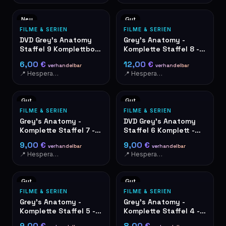
Neu
Gut
FILME & SERIEN
FILME & SERIEN
DVD Grey's Anatomy
Grey's Anatomy -
Staffel 9 Komplettbox
Komplette Staffel 8 -
- Wie neu
DVD-Box 6 Discs
6,00 €
12,00 €
verhandelbar
verhandelbar
📍 Hesperange
📍 Hesperange
Gut
Gut
FILME & SERIEN
FILME & SERIEN
Grey's Anatomy -
DVD Grey's Anatomy
Komplette Staffel 7 -
Staffel 6 Komplett -
DVD-Box
Box-Set 6 Discs
9,00 €
9,00 €
verhandelbar
verhandelbar
📍 Hesperange
📍 Hesperange
Gut
Gut
FILME & SERIEN
FILME & SERIEN
Grey's Anatomy -
Grey's Anatomy -
Komplette Staffel 5 -
Komplette Staffel 4 -
DVD-Box 7 Discs
DVD-Box
9,00 €
8,00 €