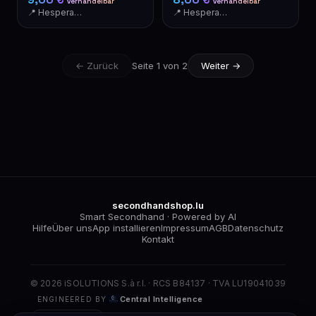
verhandelbar
verhandelbar
📍 Hesperange
📍 Hesperange
← Zurück
Seite 1 von 2
Weiter →
secondhandshop.lu
Smart Secondhand · Powered by AI
Hilfe
Über uns
App installieren
Impressum
AGB
Datenschutz
Kontakt
© 2026 iSOLUTIONS S.à r.l. · RCS B84137 · TVA LU19041039
Central Intelligence
ENGINEERED BY