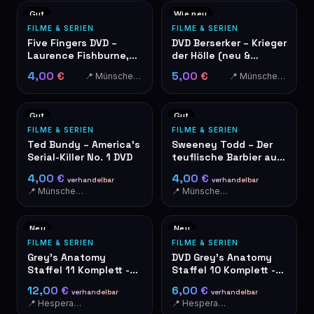
Gut
Wie neu
FILME & SERIEN
FILME & SERIEN
Five Fingers DVD –
DVD Berserker – Krieger
Laurence Fishburne,
der Hölle (neu &
Ryan Phillippe
originalverpackt)
4,00 €
5,00 €
📍 Münschecker
📍 Münschecker
Gut
Gut
FILME & SERIEN
FILME & SERIEN
Ted Bundy – America's
Sweeney Todd – Der
Serial-Killer No. 1 DVD
teuflische Barbier aus
der Fleet Street DVD
4,00 €
4,00 €
verhandelbar
verhandelbar
📍 Münschecker
📍 Münschecker
Neu
Neu
FILME & SERIEN
FILME & SERIEN
Grey's Anatomy
DVD Grey's Anatomy
Staffel 11 Komplett -
Staffel 10 Komplett -
DVD-Box 6 Discs
Live For The Moments
12,00 €
6,00 €
verhandelbar
verhandelbar
📍 Hesperange
📍 Hesperange