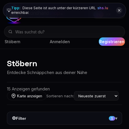
Tipp:
Diese Seite ist auch unter der kürzeren URL
shs.lu
💡
erreichbar.
DE
FR
EN
Stöbern
Anmelden
Registrieren
Stöbern
Entdecke Schnäppchen aus deiner Nähe
15 Anzeigen gefunden
Sortieren nach:
Karte anzeigen
⚙
Filter
▾
1