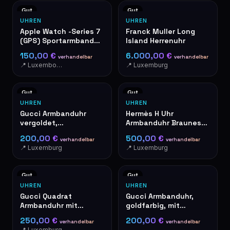
Gut
Gut
UHREN
UHREN
Apple Watch -Series 7
Franck Muller Long
(GPS) Sportarmband
Island Herrenuhr
Rot
150,00 €
6.000,00 €
verhandelbar
verhandelbar
📍 Luxembourg-Cents
📍 Luxemburg
Gut
Gut
UHREN
UHREN
Gucci Armbanduhr
Hermès H Uhr
vergoldet,
Armbanduhr Braunes
rechteckiges Modell
Lederband
200,00 €
500,00 €
verhandelbar
verhandelbar
📍 Luxemburg
📍 Luxemburg
Gut
Gut
UHREN
UHREN
Gucci Quadrat
Gucci Armbanduhr,
Armbanduhr mit
goldfarbig, mit
Stahlarmband
römischen Ziffern
250,00 €
200,00 €
verhandelbar
verhandelbar
📍 Luxemburg