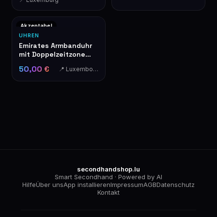
Akzeptabel
UHREN
Emirates Armbanduhr
mit Doppelzeitzone
und schwarzem
50,00 €
📍 Luxembourg
Lederarmband
secondhandshop.lu
Smart Secondhand · Powered by AI
Hilfe
Über uns
App installieren
Impressum
AGB
Datenschutz
Kontakt