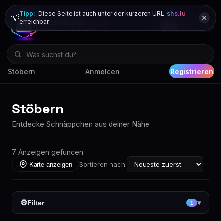
Tipp:
Diese Seite ist auch unter der kürzeren URL
shs.lu
💡
erreichbar.
DE
FR
EN
Stöbern
Anmelden
Registrieren
Stöbern
Entdecke Schnäppchen aus deiner Nähe
7 Anzeigen gefunden
Sortieren nach:
Karte anzeigen
⚙
Filter
▾
1