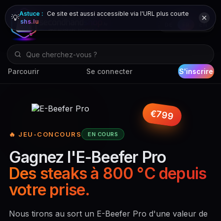
Astuce :
Ce site est aussi accessible via l'URL plus courte
💡
shs.lu
DE
FR
EN
Parcourir
Se connecter
S'inscrire
€799
🔥 JEU-CONCOURS
EN COURS
Gagnez l'E-Beefer Pro
Des steaks à 800 °C depuis
votre prise.
Nous tirons au sort un E-Beefer Pro d'une valeur de