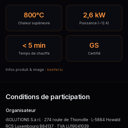
800°C
2,6 kW
Chaleur supérieure
Puissance (~12 A)
< 5 min
GS
Temps de chauffe
Certifié
Infos produit & image :
beefer.lu
Conditions de participation
Organisateur
iSOLUTIONS S.à r.l. · 274 route de Thionville · L-5884 Howald
RCS Luxembourg B84137 · TVA LU19041039