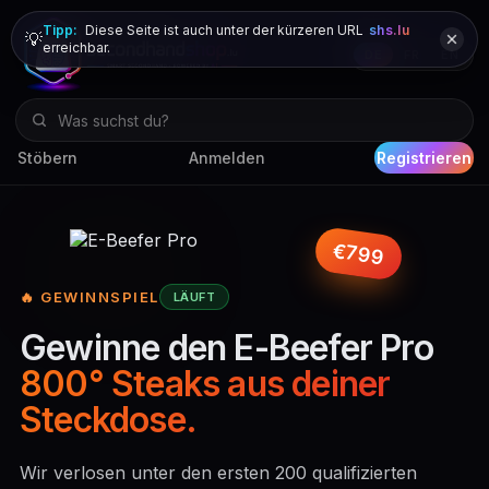
Tipp:
Diese Seite ist auch unter der kürzeren URL
shs.lu
💡
erreichbar.
DE
FR
EN
Stöbern
Anmelden
Registrieren
€799
🔥 GEWINNSPIEL
LÄUFT
Gewinne den E-Beefer Pro
800° Steaks aus deiner
Steckdose.
Wir verlosen unter den ersten 200 qualifizierten