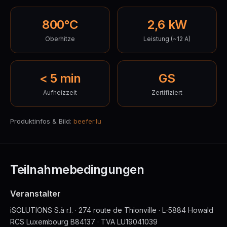
800°C
2,6 kW
Oberhitze
Leistung (~12 A)
< 5 min
GS
Aufheizzeit
Zertifiziert
Produktinfos & Bild:
beefer.lu
Teilnahmebedingungen
Veranstalter
iSOLUTIONS S.à r.l. · 274 route de Thionville · L-5884 Howald
RCS Luxembourg B84137 · TVA LU19041039