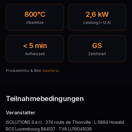
800°C
2,6 kW
Oberhitze
Leistung (~12 A)
< 5 min
GS
Aufheizzeit
Zertifiziert
Produktinfos & Bild:
beefer.lu
Teilnahmebedingungen
Veranstalter
iSOLUTIONS S.à r.l. · 274 route de Thionville · L-5884 Howald
RCS Luxembourg B84137 · TVA LU19041039