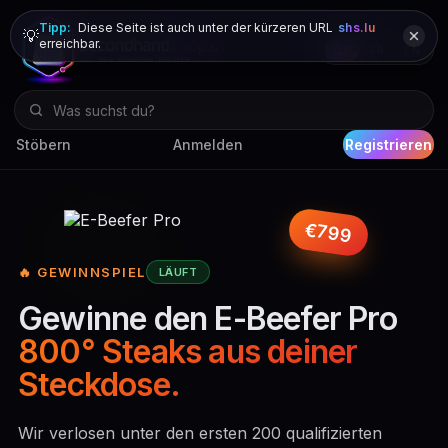
Tipp:
Diese Seite ist auch unter der kürzeren URL
shs.lu
💡
erreichbar.
DE
FR
EN
Stöbern
Anmelden
Registrieren
€799
🔥 GEWINNSPIEL
LÄUFT
Gewinne den E-Beefer Pro
800° Steaks aus deiner
Steckdose.
Wir verlosen unter den ersten 200 qualifizierten